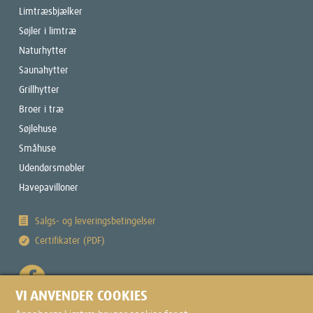
Limtræsbjælker
Søjler i limtræ
Naturhytter
Saunahytter
Grillhytter
Broer i træ
Søjlehuse
Småhuse
Udendørsmøbler
Havepavilloner
Salgs- og leveringsbetingelser
Certifikater (PDF)
VI ANVENDER COOKIES