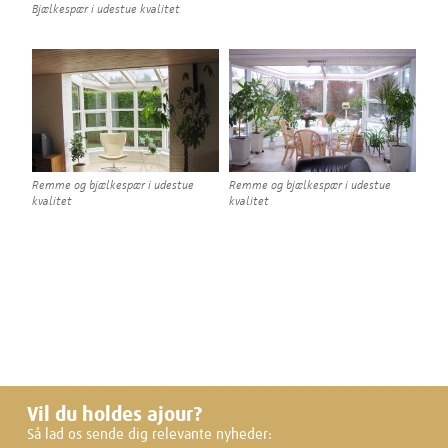
Bjælkespær i udestue kvalitet
Remme og bjælkespær i udestue
Remme og bjælkespær i udestue
kvalitet
kvalitet
Vil du holdes ajour?
Så lad os sende dig relevante nyheder: