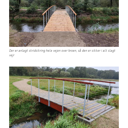
Der er anlagt skridsikring hele vejen over broen, så den er sikker i alt slagt
vejr