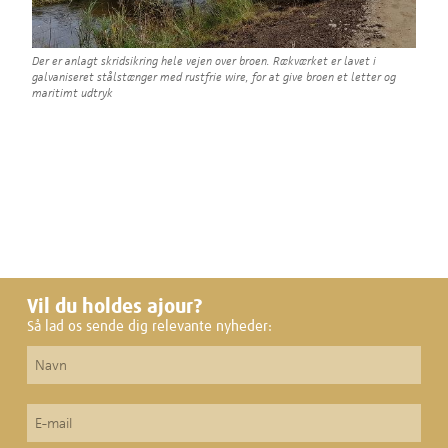
Der er anlagt skridsikring hele vejen over broen. Rækværket er lavet i
galvaniseret stålstænger med rustfrie wire, for at give broen et letter og
maritimt udtryk
Vil du holdes ajour?
Så lad os sende dig relevante nyheder: