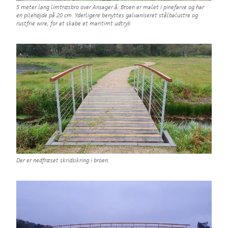
5 meter lang limtræsbro over Ansager å. Broen er malet i pinefarve og har
en pilehøjde på 20 cm. Yderligere benyttes galvaniseret stålbalustre og
rustfrie wire, for at skabe et maritimt udtryk
Der er nedfræset skridsikring i broen.