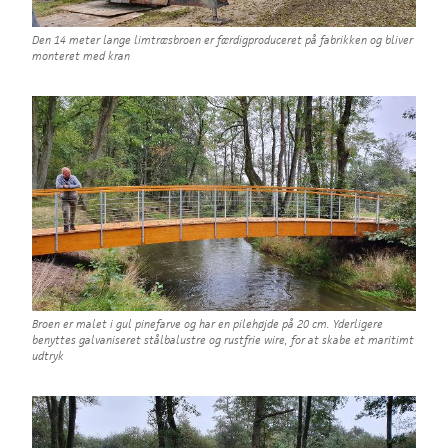
Den 14 meter lange limtræsbroen er færdigproduceret på fabrikken og bliver
monteret med kran
Broen er malet i gul pinefarve og har en pilehøjde på 20 cm. Yderligere
benyttes galvaniseret stålbalustre og rustfrie wire, for at skabe et maritimt
udtryk