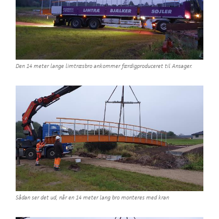
Den 14 meter lange limtræsbro ankommer færdigproduceret til Ansager.
Sådan ser det ud, når en 14 meter lang bro monteres med kran