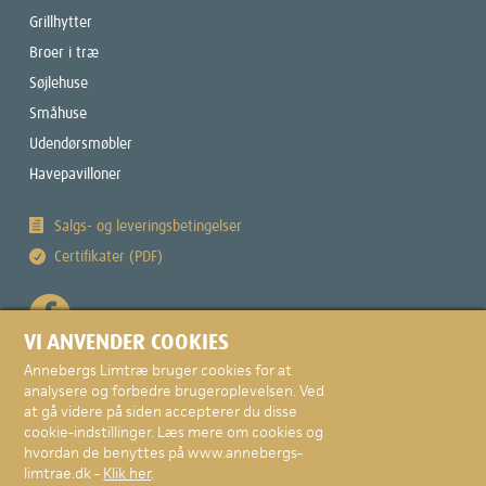
Grillhytter
Broer i træ
Søjlehuse
Småhuse
Udendørsmøbler
Havepavilloner
Salgs- og leveringsbetingelser
Certifikater (PDF)
VI ANVENDER COOKIES
Annebergs Limtræ bruger cookies for at
analysere og forbedre brugeroplevelsen. Ved
at gå videre på siden accepterer du disse
cookie-indstillinger. Læs mere om cookies og
© Copyright 2026 · Annebergs Limtræ A/S
hvordan de benyttes på www.annebergs-
limtrae.dk -
Klik her
.