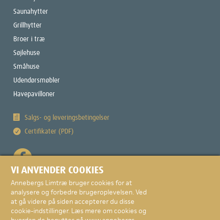
Saunahytter
Grillhytter
Broer i træ
Søjlehuse
Småhuse
Udendørsmøbler
Havepavilloner
Salgs- og leveringsbetingelser
Certifikater (PDF)
VI ANVENDER COOKIES
Annebergs Limtræ bruger cookies for at
analysere og forbedre brugeroplevelsen. Ved
at gå videre på siden accepterer du disse
cookie-indstillinger. Læs mere om cookies og
© Copyright 2026 · Annebergs Limtræ A/S