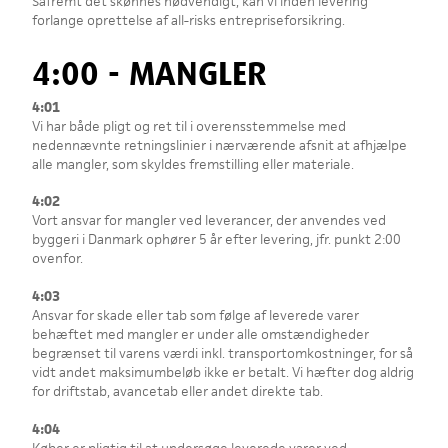
Såfremt det skønnes nødvendigt, kan vi inden levering
forlange oprettelse af all-risks entrepriseforsikring.
4:00 - MANGLER
4:01
Vi har både pligt og ret til i overensstemmelse med
nedennævnte retningslinier i nærværende afsnit at afhjælpe
alle mangler, som skyldes fremstilling eller materiale.
4:02
Vort ansvar for mangler ved leverancer, der anvendes ved
byggeri i Danmark ophører 5 år efter levering, jfr. punkt 2:00
ovenfor.
4:03
Ansvar for skade eller tab som følge af leverede varer
behæftet med mangler er under alle omstændigheder
begrænset til varens værdi inkl. transportomkostninger, for så
vidt andet maksimumbeløb ikke er betalt. Vi hæfter dog aldrig
for driftstab, avancetab eller andet direkte tab.
4:04