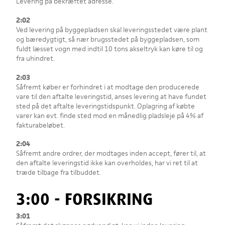
Levering på bekræftet adresse.
2:02
Ved levering på byggepladsen skal leveringsstedet være plant
og bæredygtigt, så nær brugsstedet på byggepladsen, som
fuldt læsset vogn med indtil 10 tons akseltryk kan køre til og
fra uhindret.
2:03
Såfremt køber er forhindret i at modtage den producerede
vare til den aftalte leveringstid, anses levering at have fundet
sted på det aftalte leveringstidspunkt. Oplagring af købte
varer kan evt. finde sted mod en månedlig pladsleje på 4% af
fakturabeløbet.
2:04
Såfremt andre ordrer, der modtages inden accept, fører til, at
den aftalte leveringstid ikke kan overholdes, har vi ret til at
træde tilbage fra tilbuddet.
3:00 - FORSIKRING
3:01