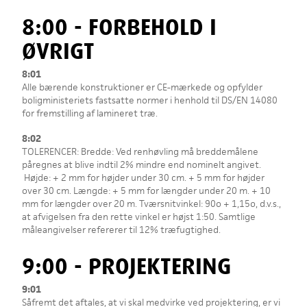
8:00 - FORBEHOLD I
ØVRIGT
8:01
Alle bærende konstruktioner er CE-mærkede og opfylder
boligministeriets fastsatte normer i henhold til DS/EN 14080
for fremstilling af lamineret træ.
8:02
TOLERENCER: Bredde: Ved renhøvling må breddemålene
påregnes at blive indtil 2% mindre end nominelt angivet.
Højde: + 2 mm for højder under 30 cm. + 5 mm for højder
over 30 cm. Længde: + 5 mm for længder under 20 m. + 10
mm for længder over 20 m. Tværsnitvinkel: 90o + 1,15o, d.v.s.,
at afvigelsen fra den rette vinkel er højst 1:50. Samtlige
måleangivelser refererer til 12% træfugtighed.
9:00 - PROJEKTERING
9:01
Såfremt det aftales, at vi skal medvirke ved projektering, er vi