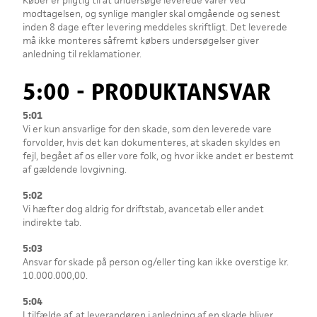
Køber er pligtig til at undersøge leverede varer ved
modtagelsen, og synlige mangler skal omgående og senest
inden 8 dage efter levering meddeles skriftligt. Det leverede
må ikke monteres såfremt købers undersøgelser giver
anledning til reklamationer.
5:00 - PRODUKTANSVAR
5:01
Vi er kun ansvarlige for den skade, som den leverede vare
forvolder, hvis det kan dokumenteres, at skaden skyldes en
fejl, begået af os eller vore folk, og hvor ikke andet er bestemt
af gældende lovgivning.
5:02
Vi hæfter dog aldrig for driftstab, avancetab eller andet
indirekte tab.
5:03
Ansvar for skade på person og/eller ting kan ikke overstige kr.
10.000.000,00.
5:04
I tilfælde af, at leverandøren i anledning af en skade bliver