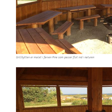
Grillhytten er malet i farven Pine som passer flot ind i naturen