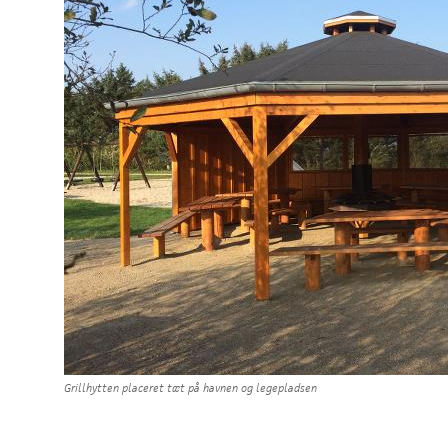
Grillhytten placeret tæt på havnen og legepladsen