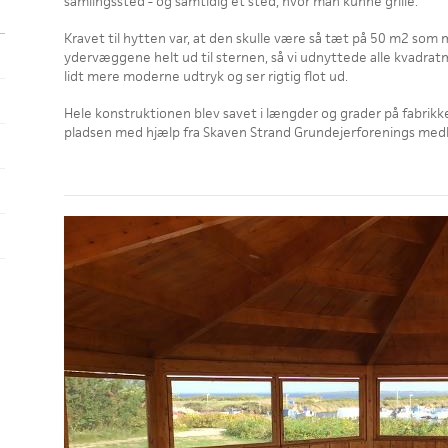
samlingssted - og samtidig et sted, hvor man kunne grille.
Kravet til hytten var, at den skulle være så tæt på 50 m2 som m
ydervæggene helt ud til sternen, så vi udnyttede alle kvadrat
lidt mere moderne udtryk og ser rigtig flot ud.
Hele konstruktionen blev savet i længder og grader på fabrikke
pladsen med hjælp fra Skaven Strand Grundejerforenings me