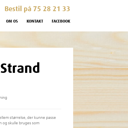
Bestil på 75 28 21 33
OM OS
KONTAKT
FACEBOOK
 Strand
ening
ellem størrelse, der kunne passe
en og skulle bruges som