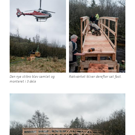
Den nye stibro blev samlet og
Rækværket bliver derefter sat fast.
monteret i 3 dele