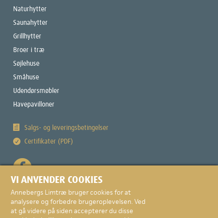
Naturhytter
Saunahytter
Grillhytter
Broer i træ
Søjlehuse
Småhuse
Udendørsmøbler
Havepavilloner
Salgs- og leveringsbetingelser
Certifikater (PDF)
VI ANVENDER COOKIES
Annebergs Limtræ bruger cookies for at
analysere og forbedre brugeroplevelsen. Ved
at gå videre på siden accepterer du disse