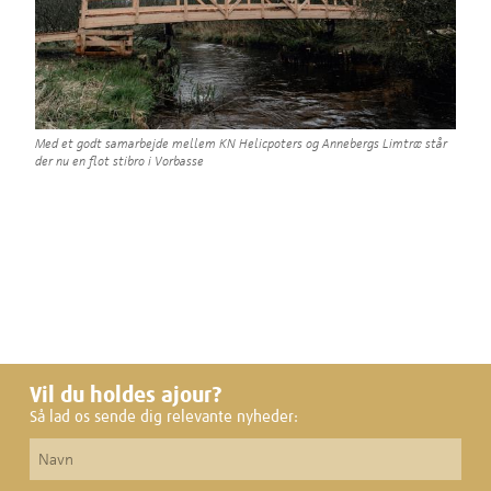
Med et godt samarbejde mellem KN Helicpoters og Annebergs Limtræ står
der nu en flot stibro i Vorbasse
Vil du holdes ajour?
Så lad os sende dig relevante nyheder: