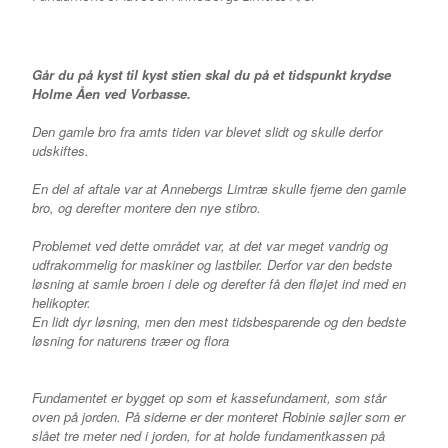
Går du på kyst til kyst stien skal du på et tidspunkt krydse
Holme Åen ved Vorbasse.
Den gamle bro fra amts tiden var blevet slidt og skulle derfor
udskiftes.
En del af aftale var at Annebergs Limtræ skulle fjerne den gamle
bro, og derefter montere den nye stibro.
Problemet ved dette området var, at det var meget vandrig og
udfrakommelig for maskiner og lastbiler. Derfor var den bedste
løsning at samle broen i dele og derefter få den fløjet ind med en
helikopter.
En lidt dyr løsning, men den mest tidsbesparende og den bedste
løsning for naturens træer og flora
Fundamentet er bygget op som et kassefundament, som står
oven på jorden. På siderne er der monteret Robinie søjler som er
slået tre meter ned i jorden, for at holde fundamentkassen på